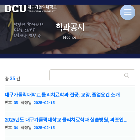
학과공지
Notice
35
총
건
대구가톨릭대학교 물리치료학과 전공, 교양, 졸업요건 소개
번호
:
35
작성일
:
2025-02-15
2025년도 대구가톨릭대학교 물리치료학과 실습병원, 과포인트 기준표
번호
:
34
작성일
:
2025-02-15