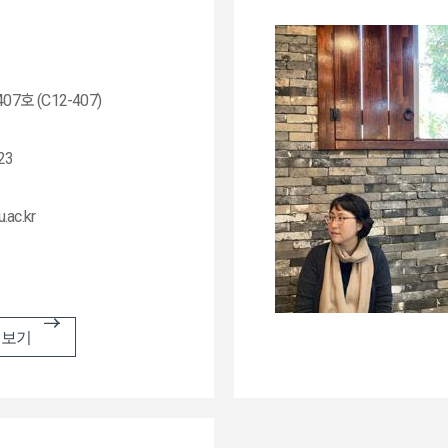
7호 (C12-407)
23
ac.kr
 보기