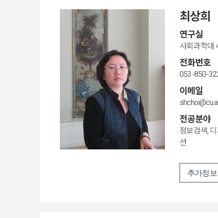
최상희
연구실
사회과학대 40
전화번호
053-850-32
이메일
shchoi@cu.a
전공분야
정보검색, 
션
추가정보