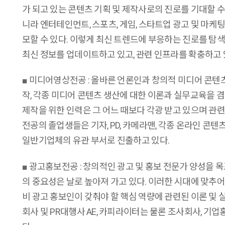
가 되고 있는 콘텐츠 기획 및 제작사로의 진로를 기대할 수
니라 엔터테인먼트
,
스포츠
,
게임
,
스타트업 광고 및 마케팅
모할 수 있다
.
이렇게 최신 트렌드에 부응하는 진로를 탐색
최신 정보를 업데이트하고 있고
,
관련 인프라를 확충하고
■
미디어영상전공 : 올바른 언론인과 창의적 미디어 콘
작
,
각종 미디어 콘텐츠 생산에 대한 이론과 실무교육을 
제작을 위한 인력은 그 어느 때보다 각광 받고 있으며 관
전공의 졸업생들은 기자
, PD,
카메라맨
,
각종 온라인 콘텐츠
일반기업체의 유관 부서로 진출하고 있다
.
■
광고홍보전공 : 창의적인 광고 및 홍보 전문가 양성을 
의 중요성은 날로 높아져 가고 있다
.
이러한 시대에 맞추어
비 광고 홍보인이 갖춰야 할 핵심 역량에 관련된 이론 및
회사 및
PR
대행사
AE,
카피라이터는 물론 조사회사
,
기업홍