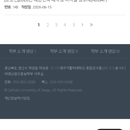
번호
:
143
작성일
:
2026-06-15
1
2
3
4
5
학부 소개 영상Ⅰ
학부 소개 영상Ⅱ
학부 소개 영상Ⅲ
경상북도 경산시 하양읍 하양로 13-13 대구가톨릭대학교 종합강의동(A9) 315호 미디
어영상광고홍보학부 사무실
전화 : 053-850-3286
팩스 : 053-359-6348
© Catholic University of Daegu. All Rights Reserved.
개인정보처리방침