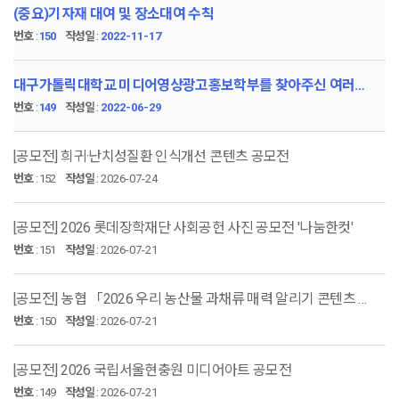
(중요)기자재 대여 및 장소대여 수칙
번호
:
150
작성일
:
2022-11-17
대구가톨릭대학교 미디어영상광고홍보학부를 찾아주신 여러분 환영합니 다!
번호
:
149
작성일
:
2022-06-29
[공모전] 희귀·난치성질환 인식개선 콘텐츠 공모전
번호
:
152
작성일
:
2026-07-24
[공모전] 2026 롯데장학재단 사회공헌 사진 공모전 '나눔한컷'
번호
:
151
작성일
:
2026-07-21
[공모전] 농협 「2026 우리 농산물 과채류 매력 알리기 콘텐츠 공모전」
번호
:
150
작성일
:
2026-07-21
[공모전] 2026 국립서울현충원 미디어아트 공모전
번호
:
149
작성일
:
2026-07-21