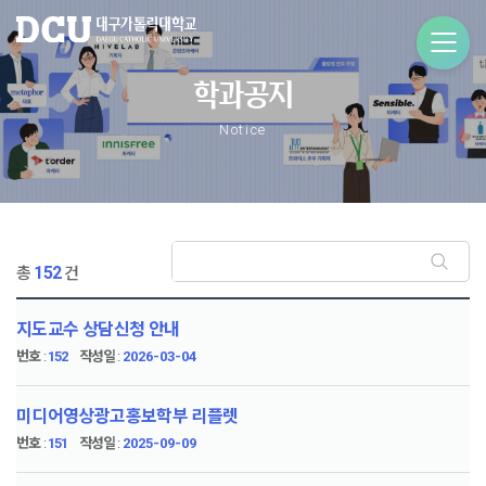
학과공지
Notice
152
총
건
지도교수 상담신청 안내
번호
:
152
작성일
:
2026-03-04
미디어영상광고홍보학부 리플렛
번호
:
151
작성일
:
2025-09-09